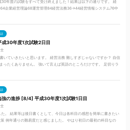
成30年度の試験をすべて受け終えました！結果は以下の通りです。 経
64企業経営理論68運営管理84経営法務36→44経営情報システム76中
の話
 平成30年度1次試験2日目
断士
書いていきたいと思います。 経営法務 難しすぎじゃないですか？ 自信
まったくありません。 強いて言えば英語のところだけです。 足切りラ
の話
の進捗 [8/4] 平成30年度1次試験1日目
断士
した。 結果等は後日書くとして、今日は各科目の感想を簡単に書きたい
政策 例年通りの難易度だと感じました。 やはり初日の最初の科目なの