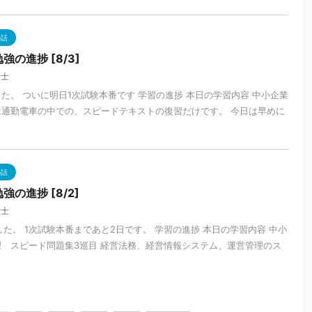
の話
の進捗 [8/3]
断士
した。 ついに明日1次試験本番です 学習の進捗 本日の学習内容 中小企業
は通勤電車の中での、スピードテキストの復習だけです。 今日は早めに
の話
の進捗 [8/2]
断士
した。 1次試験本番まであと2日です。 学習の進捗 本日の学習内容 中小
理 スピード問題集3巡目 経営法務、経営情報システム、運営管理のス