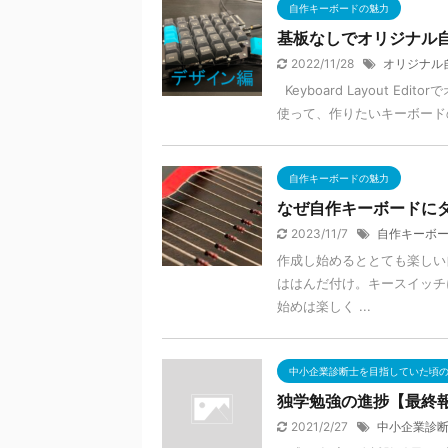
自作キーボードの魅力
基板なしでオリジナル
2022/11/28
オリジナル
Keyboard Layout Edi
使って、作りたいキーボードの
自作キーボードの魅力
なぜ自作キーボードに
2023/11/7
自作キーボ
作成し始めるととても楽しい
ははんだ付け。キースイッチに
始めは楽しく ...
中小企業診断士を目指していた頃
独学勉強の進捗【最終
2021/2/27
中小企業診