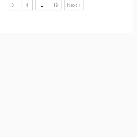
3
4
…
19
Next »