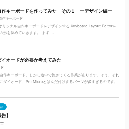
自作キーボードを作ってみた その１ ーデザイン編ー
自作キーボード
torでオリジナル自作キーボードをデザインする Keyboard Layout Editorを
形を決めていきます。 まず ...
ダイオードが必要か考えてみた
ード
自作キーボード。しかし途中で飽きてくる作業があります。そう、それ
ダイオード、Pro Microとはんだ付けするバーツが多すぎるのです。
の話
報告】
断士