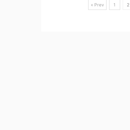
« Prev
1
2